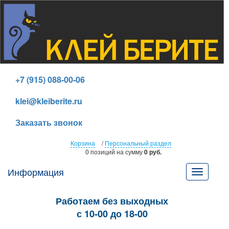
+7 (915) 088-00-06
klei@kleiberite.ru
Заказать звонок
Корзина
/
Персональный раздел
0 позиций
на сумму
0 руб.
Информация
Toggle
navigatio
Работаем без выходных
с 10-00 до 18-00