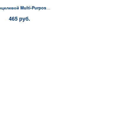
Многоцелевой Multi-Purpose (Красная туба), 296 мл
465 руб.