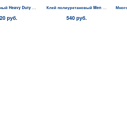
Сверхсильный Heavy Duty (Желтая туба) , 296 мл
Клей полиуретановый Men at Work PUR универсальный 540 гр
20 руб.
540 руб.