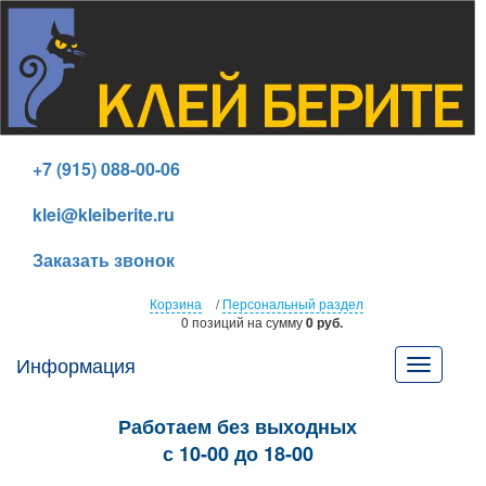
+7 (915) 088-00-06
klei@kleiberite.ru
Заказать звонок
Корзина
/
Персональный раздел
0 позиций
на сумму
0 руб.
Информация
Toggle
navigatio
Работаем без выходных
с 10-00 до 18-00