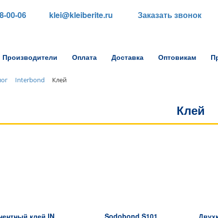
88-00-06
klei@kleiberite.ru
Заказать звонок
Производители
Оплата
Доставка
Оптовикам
П
лог
Interbond
Клей
Клей
Двухкомпонентный клей INTERBOND 100г (клей) + 400мл (активатор)
Sodobond S101