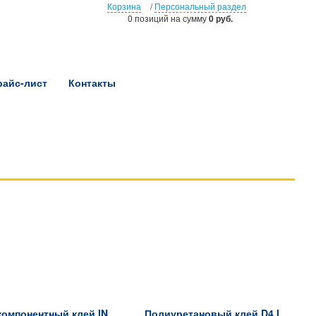
Корзина
/
Персональный раздел
0 позиций
на сумму
0 руб.
райс-лист
Контакты
Двухкомпонентный клей INTERBOND 125г (клей) + 500мл (активатор)
Полиуретановый клей D4 INTERBOND