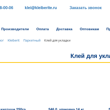
88-00-06
klei@kleiberite.ru
Заказать звонок
Производители
Оплата
Доставка
Оптовикам
П
лог
Kleiberit
Паркетный
Клей для укладки
Клей для укл
2 картуши 250гр
546.0, упаковка 14 кг