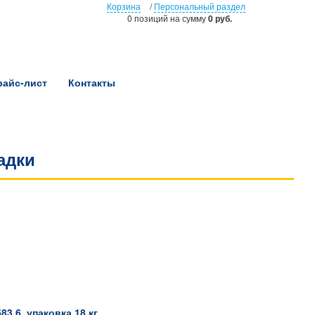
Корзина
/
Персональный раздел
0 позиций
на сумму
0 руб.
райс-лист
Контакты
адки
583.6, упаковка 18 кг