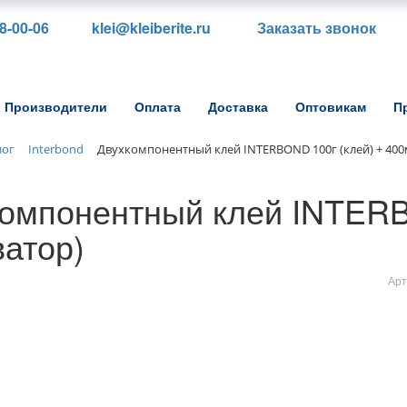
88-00-06
klei@kleiberite.ru
Заказать звонок
Производители
Оплата
Доставка
Оптовикам
П
лог
Interbond
Двухкомпонентный клей INTERBOND 100г (клей) + 400
омпонентный клей INTERB
ватор)
Арт