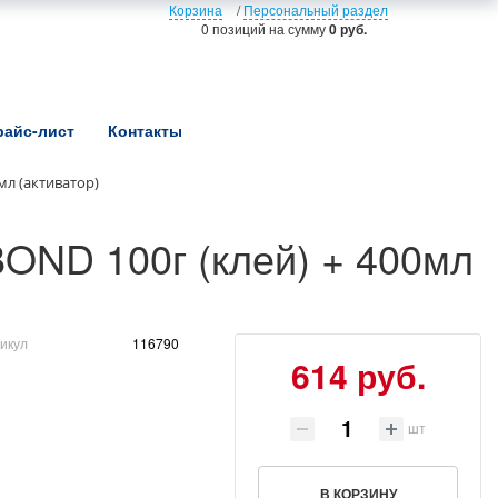
Корзина
/
Персональный раздел
0 позиций
на сумму
0 руб.
райс-лист
Контакты
мл (активатор)
OND 100г (клей) + 400мл
икул
116790
614 руб.
шт
В КОРЗИНУ