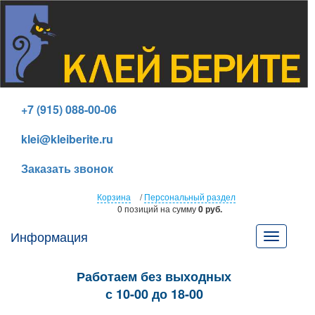
+7 (915) 088-00-06
klei@kleiberite.ru
Заказать звонок
Корзина
/
Персональный раздел
0 позиций
на сумму
0 руб.
Информация
Toggle
navigatio
Работаем без выходных
с 10-00 до 18-00